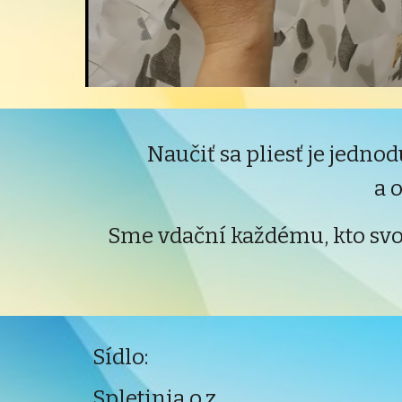
Naučiť sa pliesť je jedn
a 
Sme vdační každému, kto svo
Sídlo:
Spletinia o.z.