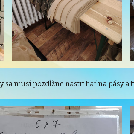
ky sa musí pozdĺžne nastrihať na pásy a