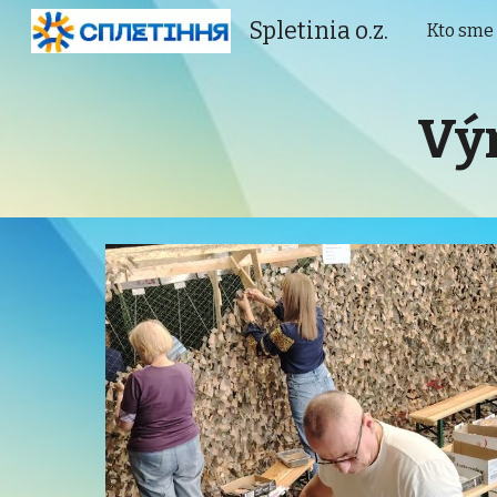
Spletinia o.z.
Kto sme
Sk
Výr