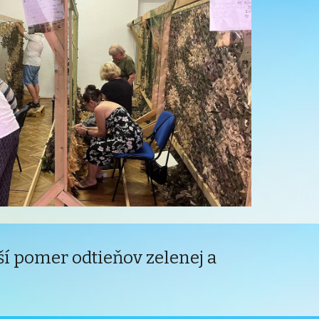
ší
pomer odtie
ň
ov zelenej a