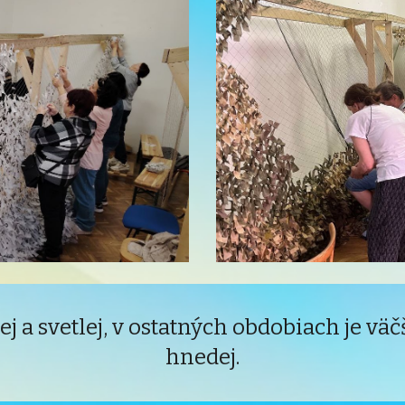
j a svetlej, v
ostatných
obdobiach je v
äč
hnedej.