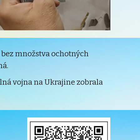
 a bez množstva ochotných
ná.
ná vojna na Ukrajine zobrala