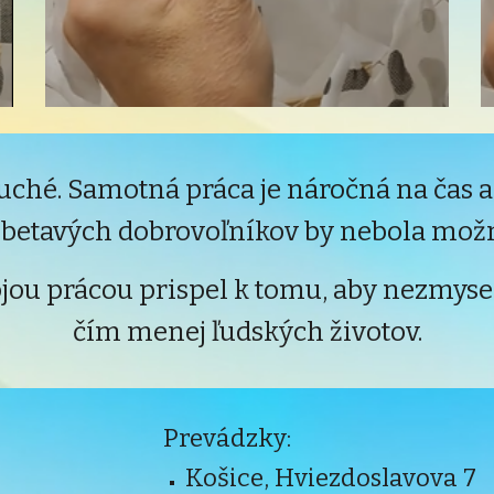
oduché. Samotná práca je náročná na čas
obetavých dobrovoľníkov by nebola mož
jou prácou prispel k tomu, aby nezmysel
čím menej ľudských životov.
Prevádzky:
Košice, Hviezdoslavova 7