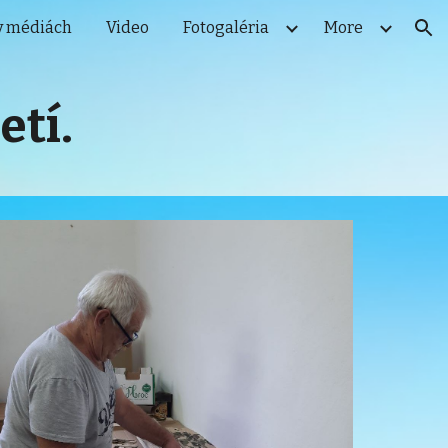
v médiách
Video
Fotogaléria
More
ion
etí.