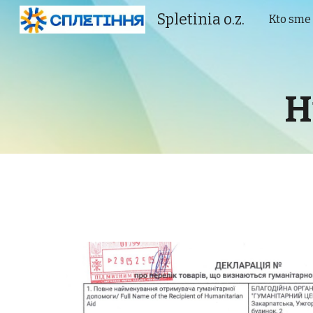
Spletinia o.z.
Kto sme
Sk
H