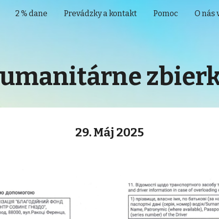
2 % dane
Prevádzky a kontakt
Pomoc
O nás 
ip to main content
Skip to navigat
umanitárne zbierk
29
.
Máj
2025