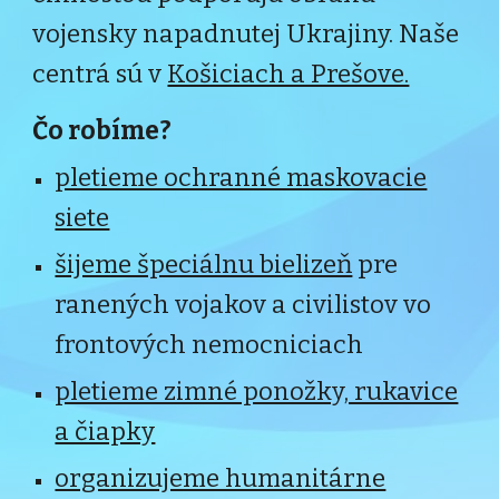
vojensky napadnutej Ukrajiny. Naše
centrá
sú v
Košiciach a Prešove.
Čo robíme?
pletieme ochranné maskovacie
siete
šijeme špeciálnu bielizeň
pre
ranených
vojakov a civilistov
vo
frontov
ý
ch nemocn
iciach
pletieme zimné ponožky, rukavice
a čiapky
organizujeme humanitárne