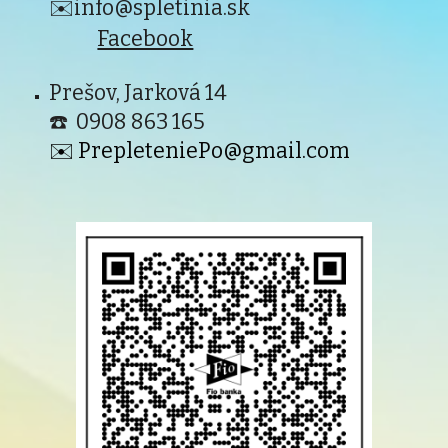
✉️
info@spletinia.sk
Facebook
Prešov, Jarková 14
☎️ 0908 863
165
✉️ PrepleteniePo@gmail.com