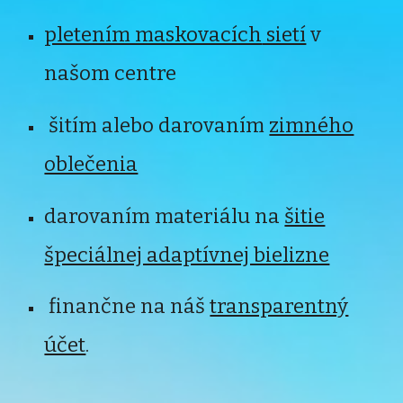
pletením maskovacích
sietí
v
našom centre
šitím alebo darovaním
zimného
oblečenia
darovaním materiálu na
šitie
špeciálnej adaptívnej bielizne
finančne na náš
transparentný
účet
.