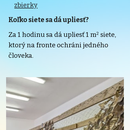
zbierky
Koľko siete sa dá upliesť?
Z
a 1 hodinu sa dá upliesť 1 m
siete,
2
ktorý na fronte ochráni
jedného
človeka.