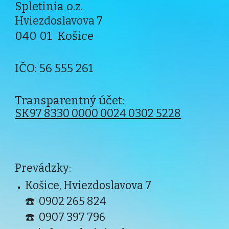
Spletinia o.z.
Hviezdoslavova 7
040
01
Košice
IČO: 56 555 261
Transparentný účet:
SK97 8330 0000 0024 0302 5228
Prevádzky:
Košice, Hviezdoslavova 7
☎️
0902 265 824
☎️ 0907 397 796