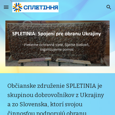
Skip to main content
Skip to navigation
Ob
čianske združenie SPLETINIA je
skupinou dobrovoľníkov z Ukrajiny
a zo Slovenska, ktorí svojou
činnosťou podporujú obranu